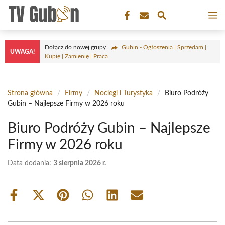
Przejdź
M
do
treści
Dołącz do nowej grupy
Gubin - Ogłoszenia | Sprzedam |
UWAGA!
Kupię | Zamienię | Praca
Strona główna
/
Firmy
/
Noclegi i Turystyka
/
Biuro Podróży
Gubin – Najlepsze Firmy w 2026 roku
Biuro Podróży Gubin – Najlepsze
Firmy w 2026 roku
Data dodania:
3 sierpnia 2026 r.
Share
Share
Share
Share
Share
Share
on
on
on
on
on
on
Facebook
X
Pinterest
WhatsApp
LinkedIn
Email
(Twitter)