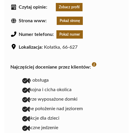
Czytaj opinie:
Zobacz profil
Strona www:
Pokaż stronę
Numer telefonu:
Pokaż numer
Lokalizacja:
Kołatka, 66-627
Najczęściej doceniane przez klientów:
miła obsługa
spokojna i cicha okolica
dobrze wyposażone domki
ładne położenie nad jeziorem
atrakcje dla dzieci
smaczne jedzenie