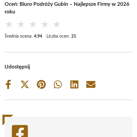
Oceń: Biuro Podróży Gubin – Najlepsze Firmy w 2026
roku
★
★
★
★
★
Średnia ocena:
4.94
Liczba ocen:
21
Udostępnij
Share
Share
Share
Share
Share
Share
on
on
on
on
on
on
Facebook
X
Pinterest
WhatsApp
LinkedIn
Email
(Twitter)