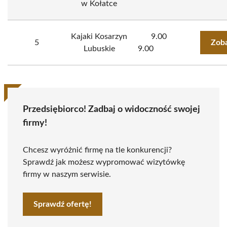
w Kołatce
Kajaki Kosarzyn
9.00
5
Zoba
Lubuskie
9.00
Przedsiębiorco! Zadbaj o widoczność swojej
firmy!
Chcesz wyróżnić firmę na tle konkurencji?
Sprawdź jak możesz wypromować wizytówkę
firmy w naszym serwisie.
Sprawdź ofertę!