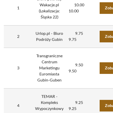
Wakacje.pl
10.00
1
Zoba
(Lokalizacja:
10.00
Śląska 22)
Urlop.pl - Biuro
9.75
2
Zoba
Podróży Gubin
9.75
Transgraniczne
Centrum
9.50
3
Marketingu
Zoba
9.50
Euromiasta
Gubin-Guben
TEMAR -
Kompleks
9.25
4
Zoba
Wypoczynkowy
9.25