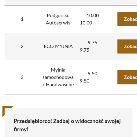
Podgórski.
10.00
1
Zobac
Autoserwis
10.00
9.75
2
ECO MYJNIA
Zobac
9.75
Myjnia
9.50
3
samochodowa
Zobac
9.50
/ Handwäsche
Przedsiębiorco! Zadbaj o widoczność swojej
firmy!