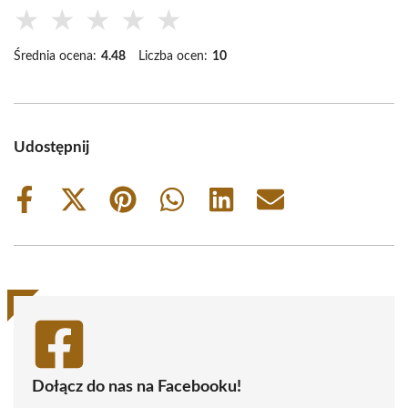
★
★
★
★
★
Średnia ocena:
4.48
Liczba ocen:
10
Udostępnij
Share
Share
Share
Share
Share
Share
on
on
on
on
on
on
Facebook
X
Pinterest
WhatsApp
LinkedIn
Email
(Twitter)
Dołącz do nas na Facebooku!