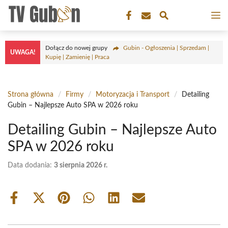
Przejdź
M
do
treści
Dołącz do nowej grupy
Gubin - Ogłoszenia | Sprzedam |
UWAGA!
Kupię | Zamienię | Praca
Strona główna
/
Firmy
/
Motoryzacja i Transport
/
Detailing
Gubin – Najlepsze Auto SPA w 2026 roku
Detailing Gubin – Najlepsze Auto
SPA w 2026 roku
Data dodania:
3 sierpnia 2026 r.
Share
Share
Share
Share
Share
Share
on
on
on
on
on
on
Facebook
X
Pinterest
WhatsApp
LinkedIn
Email
(Twitter)