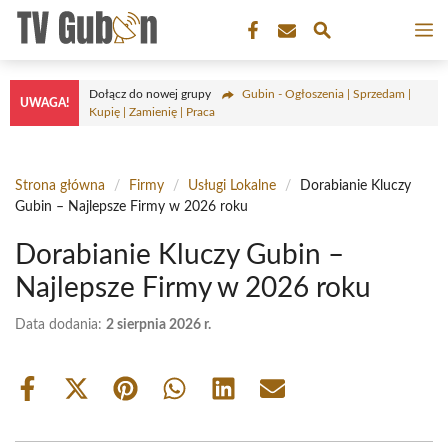
Przejdź
M
do
treści
Dołącz do nowej grupy
Gubin - Ogłoszenia | Sprzedam |
UWAGA!
Kupię | Zamienię | Praca
Strona główna
/
Firmy
/
Usługi Lokalne
/
Dorabianie Kluczy
Gubin – Najlepsze Firmy w 2026 roku
Dorabianie Kluczy Gubin –
Najlepsze Firmy w 2026 roku
Data dodania:
2 sierpnia 2026 r.
Share
Share
Share
Share
Share
Share
on
on
on
on
on
on
Facebook
X
Pinterest
WhatsApp
LinkedIn
Email
(Twitter)