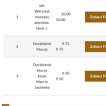
Jah.
Warsztat
10.00
1
montażu
Zobacz F
10.00
alarmów.
Hom J.
Dorabianie
9.75
2
Zobacz F
Kluczy
9.75
Dorabianie
kluczy
9.50
3
kiosk
Zobacz F
9.50
Marcin
Jasiówka