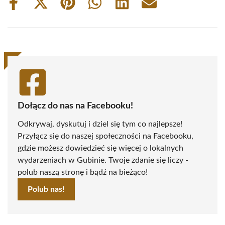
Share
Share
Share
Share
Share
Share
on
on
on
on
on
on
Facebook
X
Pinterest
WhatsApp
LinkedIn
Email
(Twitter)
Dołącz do nas na Facebooku!
Odkrywaj, dyskutuj i dziel się tym co najlepsze!
Przyłącz się do naszej społeczności na Facebooku,
gdzie możesz dowiedzieć się więcej o lokalnych
wydarzeniach w Gubinie. Twoje zdanie się liczy -
polub naszą stronę i bądź na bieżąco!
Polub nas!