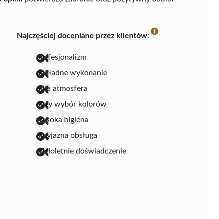
Najczęściej doceniane przez klientów:
profesjonalizm
dokładne wykonanie
miła atmosfera
duży wybór kolorów
wysoka higiena
przyjazna obsługa
wieloletnie doświadczenie