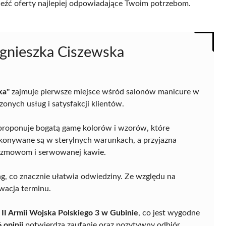
naleźć oferty najlepiej odpowiadające Twoim potrzebom.
Agnieszka Ciszewska
ka"
zajmuje pierwsze miejsce wśród salonów manicure w
onych usług i satysfakcji klientów.
 proponuje bogatą gamę kolorów i wzorów, które
ykonywane są w sterylnych warunkach, a przyjazna
rozmowom i serwowanej kawie.
, co znacznie ułatwia odwiedziny. Ze względu na
wacja terminu.
, II Armii Wojska Polskiego 3 w Gubinie
, co jest wygodne
 opinii
potwierdza zaufanie oraz pozytywny odbiór