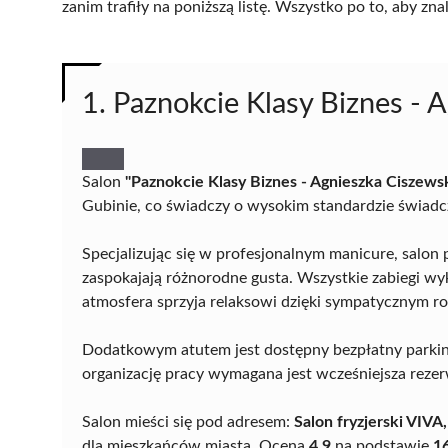
zanim trafiły na poniższą listę. Wszystko po to, aby z
1. Paznokcie Klasy Biznes - 
Salon
"Paznokcie Klasy Biznes - Agnieszka Ciszews
Gubinie, co świadczy o wysokim standardzie świadcz
Specjalizując się w profesjonalnym manicure, salon
zaspokajają różnorodne gusta. Wszystkie zabiegi w
atmosfera sprzyja relaksowi dzięki sympatycznym 
Dodatkowym atutem jest dostępny bezpłatny parking
organizację pracy wymagana jest wcześniejsza rezer
Salon mieści się pod adresem:
Salon fryzjerski VIVA
dla mieszkańców miasta. Ocena
4,9
na podstawie
16