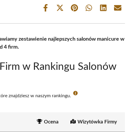
Share
Share
Share
Share
Share
Share
on
on
on
on
on
on
Facebook
X
Pinterest
WhatsApp
LinkedIn
Email
(Twitter)
tawiamy zestawienie najlepszych salonów manicure w
 4 firm.
 Firm w Rankingu Salonów
które znajdziesz w naszym rankingu.
Ocena
Wizytówka Firmy