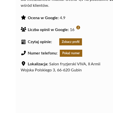
wśród klientów.
Ocena w Google:
4.9
Liczba opinii w Google:
16
Czytaj opinie:
Zobacz profil
Numer telefonu:
Pokaż numer
Lokalizacja:
Salon fryzjerski VIVA, II Armii
Wojska Polskiego 3, 66-620 Gubin