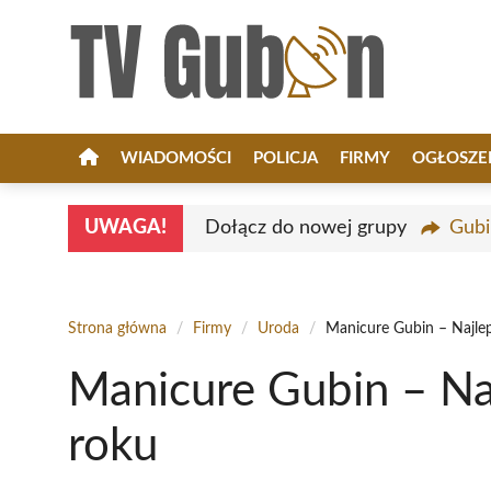
Przejdź
do
treści
WIADOMOŚCI
POLICJA
FIRMY
OGŁOSZE
UWAGA!
Dołącz do nowej grupy
Gubi
Strona główna
/
Firmy
/
Uroda
/
Manicure Gubin – Najle
Manicure Gubin – Na
roku