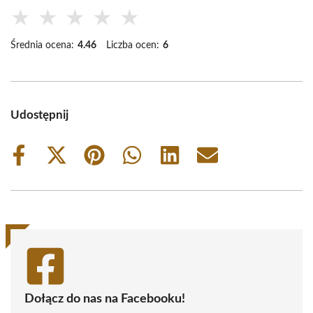
★
★
★
★
★
Średnia ocena:
4.46
Liczba ocen:
6
Udostępnij
Share
Share
Share
Share
Share
Share
on
on
on
on
on
on
Facebook
X
Pinterest
WhatsApp
LinkedIn
Email
(Twitter)
Dołącz do nas na Facebooku!