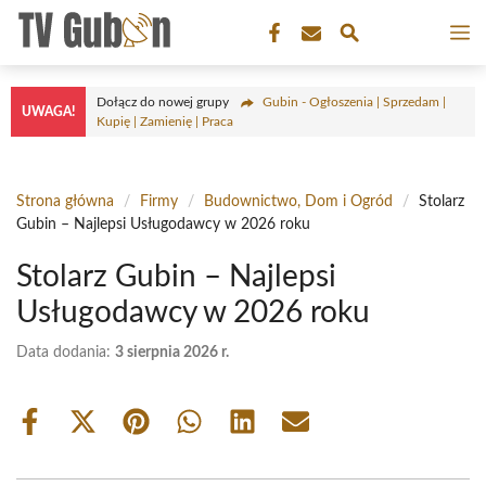
Przejdź
M
do
treści
Dołącz do nowej grupy
Gubin - Ogłoszenia | Sprzedam |
UWAGA!
Kupię | Zamienię | Praca
Strona główna
/
Firmy
/
Budownictwo, Dom i Ogród
/
Stolarz
Gubin – Najlepsi Usługodawcy w 2026 roku
Stolarz Gubin – Najlepsi
Usługodawcy w 2026 roku
Data dodania:
3 sierpnia 2026 r.
Share
Share
Share
Share
Share
Share
on
on
on
on
on
on
Facebook
X
Pinterest
WhatsApp
LinkedIn
Email
(Twitter)