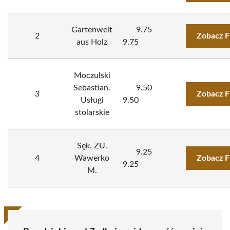
Gartenwelt
9.75
2
Zobacz F
aus Holz
9.75
Moczulski
Sebastian.
9.50
3
Zobacz F
Usługi
9.50
stolarskie
Sęk. ZU.
9.25
4
Wawerko
Zobacz F
9.25
M.