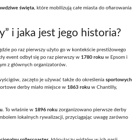
awdziwe święta
, które mobilizują całe miasta do ofiarowania
 i jaka jest jego historia?
gdzie po raz pierwszy użyto go w kontekście prestiżowego
kły event odbył się po raz pierwszy w
1780 roku
w Epsom i
dnym z głównych organizatorów.
wyścigów, zaczęto je używać także do określenia
sportowych
portowe derby miało miejsce w
1863 roku
w Chantilly,
u
. To właśnie w
1896 roku
zorganizowano pierwsze derby
symbolem lokalnych rywalizacji, przyciągając uwagę zarówno
jonalny rollercoaster
, który łączy widzów w ich pasji.