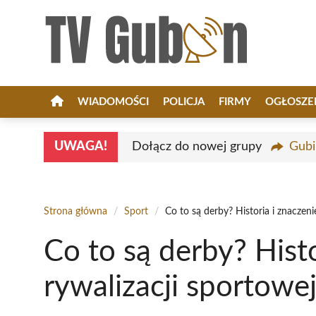
Przejdź
do
treści
WIADOMOŚCI
POLICJA
FIRMY
OGŁOSZE
UWAGA!
Dołącz do nowej grupy
Gubi
Strona główna
/
Sport
/
Co to są derby? Historia i znaczeni
Co to są derby? Histo
rywalizacji sportowe