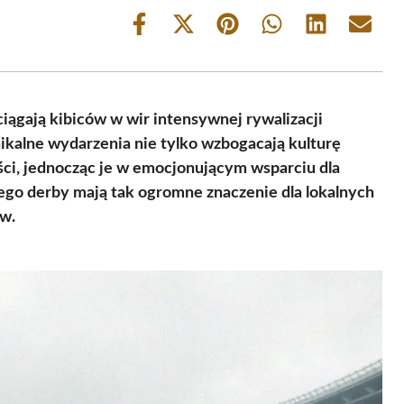
Share
Share
Share
Share
Share
Share
on
on
on
on
on
on
Facebook
X
Pinterest
WhatsApp
LinkedIn
Email
(Twitter)
iągają kibiców w wir intensywnej rywalizacji
unikalne wydarzenia nie tylko wzbogacają kulturę
ści, jednocząc je w emocjonującym wsparciu dla
ego derby mają tak ogromne znaczenie dla lokalnych
ów.