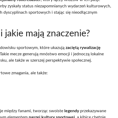
erby zyskały status niezapomnianych wydarzeń kulturowych,
 dyscyplinach sportowych i stając się nieodłącznym
i jakie mają znaczenie?
odowisku sportowym, które ukazują
zaciętą rywalizację
Takie mecze generują mnóstwo emocji i jednoczą lokalne
sku, ale także w szerszej perspektywie społecznej.
rtowe zmagania, ale także:
je między fanami, tworząc swoiste
legendy
przekazywane
ażnym elementem
naszej kultury sportowej
, a kibice chętnie