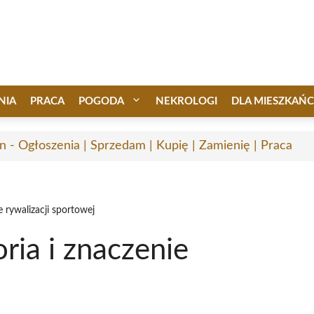
NIA
PRACA
POGODA
NEKROLOGI
DLA MIESZKAŃ
n - Ogłoszenia | Sprzedam | Kupię | Zamienię | Praca
e rywalizacji sportowej
ria i znaczenie
j