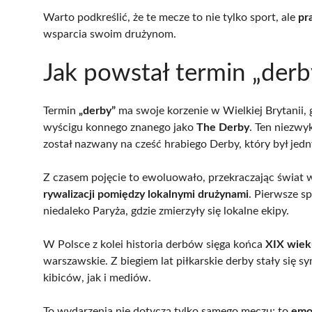
Warto podkreślić, że te mecze to nie tylko sport, ale
pr
wsparcia swoim drużynom.
Jak powstał termin „derby”
Termin
„derby”
ma swoje korzenie w Wielkiej Brytanii, 
wyścigu konnego znanego jako
The Derby
. Ten niezwy
został nazwany na cześć hrabiego Derby, który był je
Z czasem pojęcie to ewoluowało, przekraczając świat 
rywalizacji pomiędzy lokalnymi drużynami
. Pierwsze s
niedaleko Paryża, gdzie zmierzyły się lokalne ekipy.
W Polsce z kolei historia derbów sięga końca
XIX wiek
warszawskie. Z biegiem lat piłkarskie derby stały się 
kibiców, jak i mediów.
To wydarzenia nie dotyczą tylko samego meczu; to
emoc