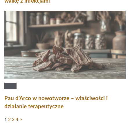
walkę z infekcjami
Pau d’Arco w nowotworze – właściwości i
działanie terapeutyczne
1
2
3
4
>