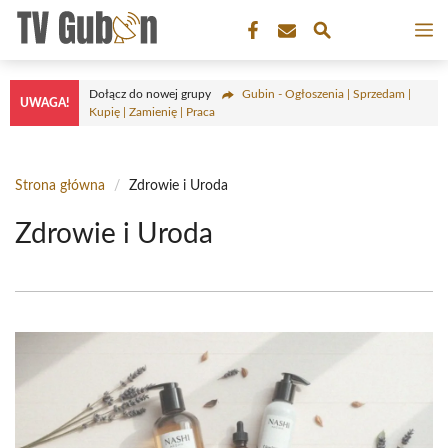
Przejdź
M
do
treści
Dołącz do nowej grupy
Gubin - Ogłoszenia | Sprzedam |
UWAGA!
Kupię | Zamienię | Praca
Strona główna
/
Zdrowie i Uroda
Zdrowie i Uroda