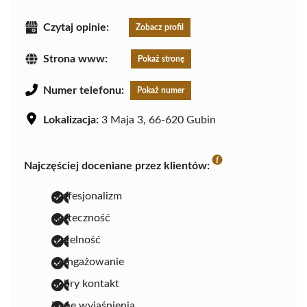
Czytaj opinie:
Zobacz profil
Strona www:
Pokaż stronę
Numer telefonu:
Pokaż numer
Lokalizacja:
3 Maja 3, 66-620 Gubin
Najczęściej doceniane przez klientów:
profesjonalizm
skuteczność
rzetelność
zaangażowanie
dobry kontakt
jasne wyjaśnienia