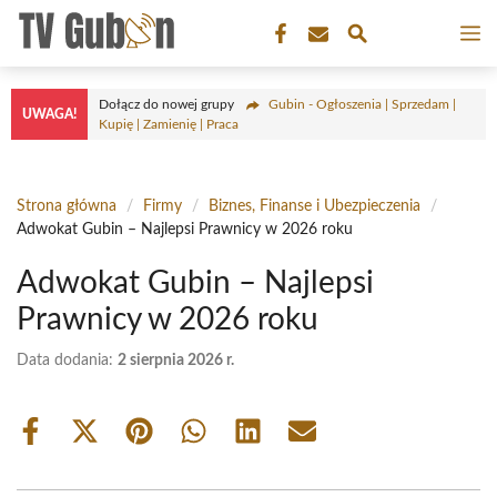
Przejdź
M
do
treści
Dołącz do nowej grupy
Gubin - Ogłoszenia | Sprzedam |
UWAGA!
Kupię | Zamienię | Praca
Strona główna
/
Firmy
/
Biznes, Finanse i Ubezpieczenia
/
Adwokat Gubin – Najlepsi Prawnicy w 2026 roku
Adwokat Gubin – Najlepsi
Prawnicy w 2026 roku
Data dodania:
2 sierpnia 2026 r.
Share
Share
Share
Share
Share
Share
on
on
on
on
on
on
Facebook
X
Pinterest
WhatsApp
LinkedIn
Email
(Twitter)