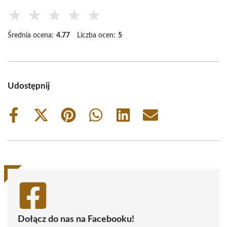
★
★
★
★
★
Średnia ocena:
4.77
Liczba ocen:
5
Udostępnij
Share
Share
Share
Share
Share
Share
on
on
on
on
on
on
Facebook
X
Pinterest
WhatsApp
LinkedIn
Email
(Twitter)
Dołącz do nas na Facebooku!