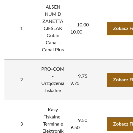
ALSEN
NUMID
ŻANETTA
10.00
1
CIEŚLAK
Zobacz F
10.00
Gubin
Canal+
Canal Plus
PRO-COM
-
9.75
2
Zobacz F
Urządzenia
9.75
fiskalne
Kasy
Fiskalne i
9.50
3
Terminale
Zobacz F
9.50
Elektronik