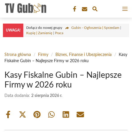
Przejdź
M
do
treści
Dołącz do nowej grupy
Gubin - Ogłoszenia | Sprzedam |
UWAGA!
Kupię | Zamienię | Praca
Strona główna
/
Firmy
/
Biznes, Finanse i Ubezpieczenia
/
Kasy
Fiskalne Gubin – Najlepsze Firmy w 2026 roku
Kasy Fiskalne Gubin – Najlepsze
Firmy w 2026 roku
Data dodania:
2 sierpnia 2026 r.
Share
Share
Share
Share
Share
Share
on
on
on
on
on
on
Facebook
X
Pinterest
WhatsApp
LinkedIn
Email
(Twitter)