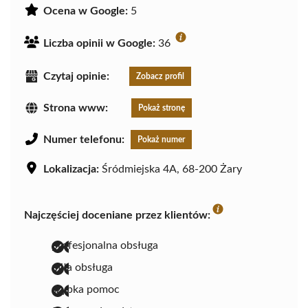
Ocena w Google:
5
Liczba opinii w Google:
36
Czytaj opinie:
Zobacz profil
Strona www:
Pokaż stronę
Numer telefonu:
Pokaż numer
Lokalizacja:
Śródmiejska 4A, 68-200 Żary
Najczęściej doceniane przez klientów:
profesjonalna obsługa
miła obsługa
szybka pomoc