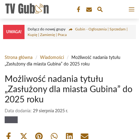
Przejdź
M
do
treści
Dołącz do nowej grupy
Gubin - Ogłoszenia | Sprzedam |
UWAGA!
Kupię | Zamienię | Praca
Strona główna
/
Wiadomości
/
Możliwość nadania tytułu
„Zasłużony dla miasta Gubina” do 2025 roku
Możliwość nadania tytułu
„Zasłużony dla miasta Gubina” do
2025 roku
Data dodania:
29 sierpnia 2025 r.
Share
Share
Share
Share
Share
Share