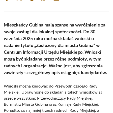
on
on
on
on
on
on
Facebook
X
Pinterest
WhatsApp
LinkedIn
Email
(Twitter)
Mieszkańcy Gubina mają szansę na wyróżnienie za
swoje zasługi dla lokalnej społeczności. Do 30
września 2025 roku można składać wnioski o
nadanie tytułu „Zasłużony dla miasta Gubina” w
Centrum Informacji Urzędu Miejskiego. Wnioski
mogą być składane przez różne podmioty, w tym
radnych i organizacje. Ważne jest, aby zgłoszenia
zawierały szczegółowy opis osiągnięć kandydatów.
Wnioski można kierować do Przewodniczącego Rady
Miejskiej. Uprawnione do składania takich wniosków są
przede wszystkim: Przewodniczący Rady Miejskiej,
Burmistrz Miasta Gubina oraz Komisje Rady Miejskiej.
Ponadto, co najmniej trzech radnych Rady Miejskiej, a