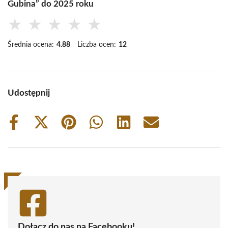
Gubina” do 2025 roku
★
★
★
★
★
Średnia ocena:
4.88
Liczba ocen:
12
Udostępnij
Share
Share
Share
Share
Share
Share
on
on
on
on
on
on
Facebook
X
Pinterest
WhatsApp
LinkedIn
Email
(Twitter)
Dołącz do nas na Facebooku!