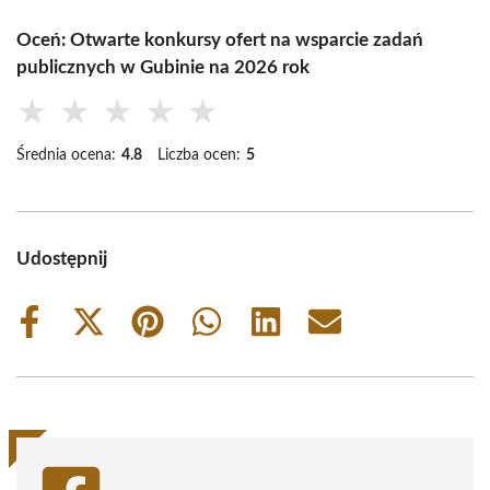
Oceń: Otwarte konkursy ofert na wsparcie zadań
publicznych w Gubinie na 2026 rok
★
★
★
★
★
Średnia ocena:
4.8
Liczba ocen:
5
Udostępnij
Share
Share
Share
Share
Share
Share
on
on
on
on
on
on
Facebook
X
Pinterest
WhatsApp
LinkedIn
Email
(Twitter)