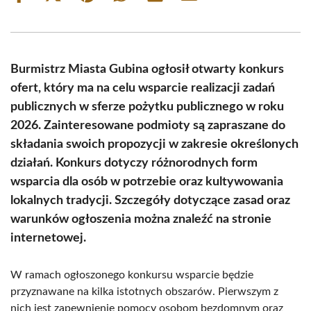
on
on
on
on
on
on
Facebook
X
Pinterest
WhatsApp
LinkedIn
Email
(Twitter)
Burmistrz Miasta Gubina ogłosił otwarty konkurs
ofert, który ma na celu wsparcie realizacji zadań
publicznych w sferze pożytku publicznego w roku
2026. Zainteresowane podmioty są zapraszane do
składania swoich propozycji w zakresie określonych
działań. Konkurs dotyczy różnorodnych form
wsparcia dla osób w potrzebie oraz kultywowania
lokalnych tradycji. Szczegóły dotyczące zasad oraz
warunków ogłoszenia można znaleźć na stronie
internetowej.
W ramach ogłoszonego konkursu wsparcie będzie
przyznawane na kilka istotnych obszarów. Pierwszym z
nich jest zapewnienie pomocy osobom bezdomnym oraz