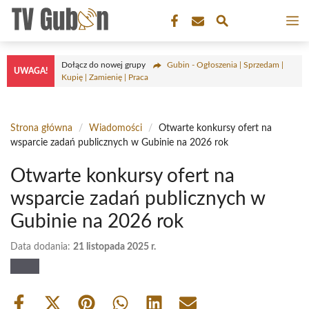
Przejdź
M
do
treści
Dołącz do nowej grupy
Gubin - Ogłoszenia | Sprzedam |
UWAGA!
Kupię | Zamienię | Praca
Strona główna
/
Wiadomości
/
Otwarte konkursy ofert na
wsparcie zadań publicznych w Gubinie na 2026 rok
Otwarte konkursy ofert na
wsparcie zadań publicznych w
Gubinie na 2026 rok
Data dodania:
21 listopada 2025 r.
Share
Share
Share
Share
Share
Share