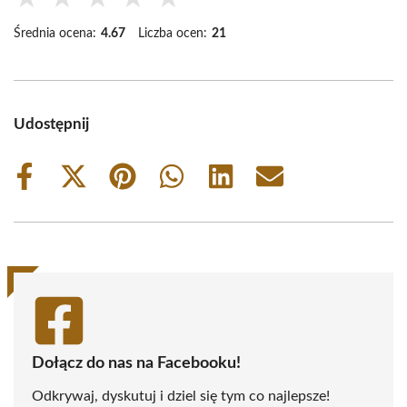
Średnia ocena:
4.67
Liczba ocen:
21
Udostępnij
Share
Share
Share
Share
Share
Share
on
on
on
on
on
on
Facebook
X
Pinterest
WhatsApp
LinkedIn
Email
(Twitter)
Dołącz do nas na Facebooku!
Odkrywaj, dyskutuj i dziel się tym co najlepsze!