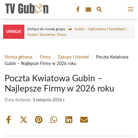
Przejdź
M
do
treści
Dołącz do nowej grupy
Gubin - Ogłoszenia | Sprzedam |
UWAGA!
Kupię | Zamienię | Praca
Strona główna
/
Firmy
/
Zakupy i Handel
/
Poczta Kwiatowa
Gubin – Najlepsze Firmy w 2026 roku
Poczta Kwiatowa Gubin –
Najlepsze Firmy w 2026 roku
Data dodania:
3 sierpnia 2026 r.
Share
Share
Share
Share
Share
Share
on
on
on
on
on
on
Facebook
X
Pinterest
WhatsApp
LinkedIn
Email
(Twitter)