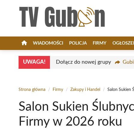
Przejdź
do
treści
WIADOMOŚCI
POLICJA
FIRMY
OGŁOSZE
UWAGA!
Dołącz do nowej grupy
Gubi
Strona główna
/
Firmy
/
Zakupy i Handel
/
Salon Sukien 
Salon Sukien Ślubny
Firmy w 2026 roku