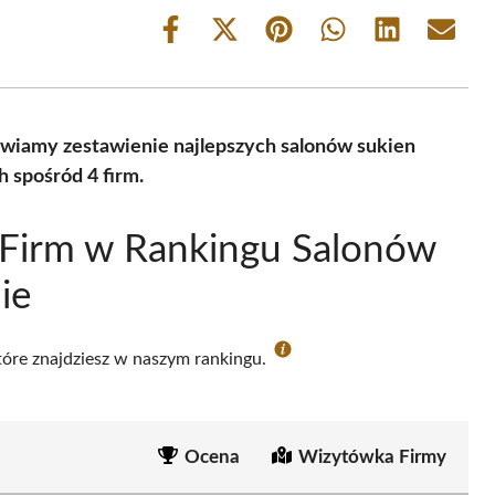
Share
Share
Share
Share
Share
Share
on
on
on
on
on
on
Facebook
X
Pinterest
WhatsApp
LinkedIn
Email
(Twitter)
awiamy zestawienie najlepszych salonów sukien
 spośród 4 firm.
 Firm w Rankingu Salonów
ie
które znajdziesz w naszym rankingu.
Ocena
Wizytówka Firmy