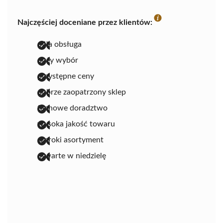
Najczęściej doceniane przez klientów:
miła obsługa
duży wybór
przystępne ceny
dobrze zaopatrzony sklep
fachowe doradztwo
wysoka jakość towaru
szeroki asortyment
otwarte w niedzielę