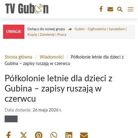
Przejdź
M
do
treści
Dołącz do nowej grupy
Gubin - Ogłoszenia | Sprzedam |
UWAGA!
Kupię | Zamienię | Praca
Strona główna
/
Wiadomości
/
Półkolonie letnie dla dzieci z
Gubina – zapisy ruszają w czerwcu
Półkolonie letnie dla dzieci z
Gubina – zapisy ruszają w
czerwcu
Data dodania:
26 maja 2026 r.
Share
Share
Share
Share
Share
Share