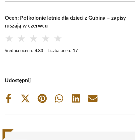
Oceń: Półkolonie letnie dla dzieci z Gubina – zapisy
ruszają w czerwcu
★
★
★
★
★
Średnia ocena:
4.83
Liczba ocen:
17
Udostępnij
Share
Share
Share
Share
Share
Share
on
on
on
on
on
on
Facebook
X
Pinterest
WhatsApp
LinkedIn
Email
(Twitter)