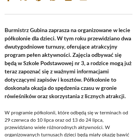
on
on
on
on
on
on
Facebook
X
Pinterest
WhatsApp
LinkedIn
Email
(Twitter)
Burmistrz Gubina zaprasza na organizowane w lecie
półkolonie dla dzieci. W tym roku przewidziano dwa
dwutygodniowe turnusy, oferujące atrakcyjny
program pełen aktywności. Zajęcia odbywać się
będą w Szkole Podstawowej nr 3, a rodzice mogą już
teraz zapoznać się z ważnymi informacjami
dotyczącymi zapisów i kosztów. Półkolonie to
doskonała okazja do spędzenia czasu w gronie
rówieśników oraz skorzystania z licznych atrakcji.
W programie półkolonii, które odbędą się w terminach od
29 czerwca do 10 lipca oraz od 13 do 24 lipca,
przewidziano wiele różnorodnych aktywności. W
organizowanych turnusach dzieci będą miały okazję bawić